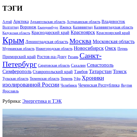
ТЭГИ
Арктика
Владивосток
Алтай
Архангельская область
Астраханская область
Воронеж
Волгоград
Ижевск
Калининград
Калининградская область
Екатеринбург
Красноярск
Краснодарский край
Красноярский край
Калужская область
Крым
Москва
Московская область
Ленинградская область
Новосибирск
Омск
Мурманская область
Нижегородская область
Пермь
Санкт-
Ростов-на-Дону
Приморский край
Рязань
Петербург
Севастополь
Саратовская область
Сахалин
Татарстан
Томск
Симферополь
Тамбов
Ставропольский край
Хроники
Тульская область
Тюменская область
Тюмень
Уфа
изолированной России
Чеченская Республика
Челябинск
Якутия
Ярославль
Рубрика:
Энергетика и ТЭК