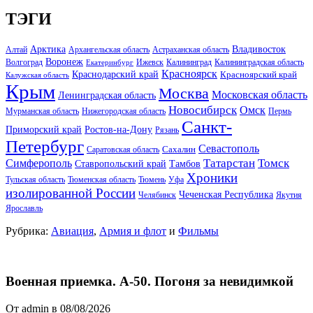
ТЭГИ
Арктика
Владивосток
Алтай
Архангельская область
Астраханская область
Воронеж
Волгоград
Ижевск
Калининград
Калининградская область
Екатеринбург
Красноярск
Краснодарский край
Красноярский край
Калужская область
Крым
Москва
Московская область
Ленинградская область
Новосибирск
Омск
Мурманская область
Нижегородская область
Пермь
Санкт-
Ростов-на-Дону
Приморский край
Рязань
Петербург
Севастополь
Саратовская область
Сахалин
Татарстан
Томск
Симферополь
Тамбов
Ставропольский край
Хроники
Тульская область
Тюменская область
Тюмень
Уфа
изолированной России
Чеченская Республика
Челябинск
Якутия
Ярославль
Рубрика:
Авиация
,
Армия и флот
и
Фильмы
Военная приемка. А-50. Погоня за невидимкой
От admin в 08/08/2026