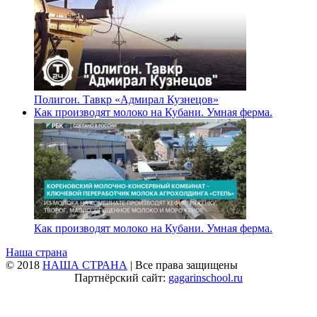
Полигон. Тавкр «Адмирал Кузнецов»
Как производят молоко на Кубани. Умная ферма.
Как производят молоко на Кубани. Умная ферма.
Наша страна
© 2018
НАША СТРАНА
| Все права защищены
Партнёрский сайт:
gagarinschool.ru