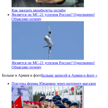
Как заказать авиабилеты онлайн
Является ли МС-21 успехом России? Однозначно!
Объясняю почему
Является ли МС-21 успехом России? Однозначно!
Объясняю почему
Больше в
Армия и флот
Больше записей в Армия и флот »
Покупка формы Юнармии через интернет-магазин