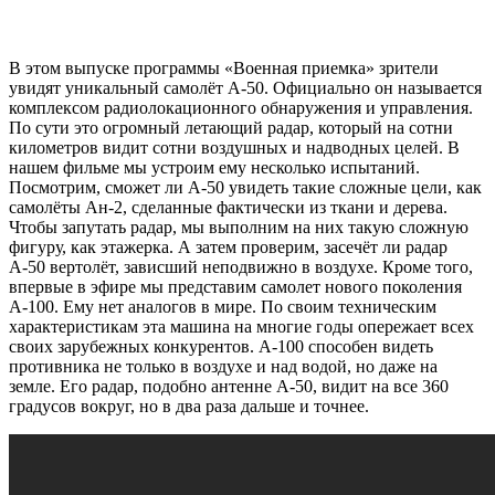
В этом выпуске программы «Военная приемка» зрители
увидят уникальный самолёт А-50. Официально он называется
комплексом радиолокационного обнаружения и управления.
По сути это огромный летающий радар, который на сотни
километров видит сотни воздушных и надводных целей. В
нашем фильме мы устроим ему несколько испытаний.
Посмотрим, сможет ли А-50 увидеть такие сложные цели, как
самолёты Ан-2, сделанные фактически из ткани и дерева.
Чтобы запутать радар, мы выполним на них такую сложную
фигуру, как этажерка. А затем проверим, засечёт ли радар
А-50 вертолёт, зависший неподвижно в воздухе. Кроме того,
впервые в эфире мы представим самолет нового поколения
А-100. Ему нет аналогов в мире. По своим техническим
характеристикам эта машина на многие годы опережает всех
своих зарубежных конкурентов. А-100 способен видеть
противника не только в воздухе и над водой, но даже на
земле. Его радар, подобно антенне А-50, видит на все 360
градусов вокруг, но в два раза дальше и точнее.