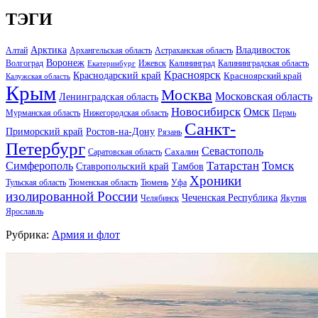
ТЭГИ
Арктика
Владивосток
Алтай
Архангельская область
Астраханская область
Воронеж
Волгоград
Ижевск
Калининград
Калининградская область
Екатеринбург
Красноярск
Краснодарский край
Красноярский край
Калужская область
Крым
Москва
Московская область
Ленинградская область
Новосибирск
Омск
Мурманская область
Нижегородская область
Пермь
Санкт-
Ростов-на-Дону
Приморский край
Рязань
Петербург
Севастополь
Саратовская область
Сахалин
Татарстан
Томск
Симферополь
Тамбов
Ставропольский край
Хроники
Тульская область
Тюменская область
Тюмень
Уфа
изолированной России
Чеченская Республика
Челябинск
Якутия
Ярославль
Рубрика:
Армия и флот