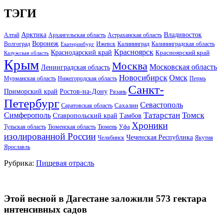
ТЭГИ
Арктика
Владивосток
Алтай
Архангельская область
Астраханская область
Воронеж
Волгоград
Ижевск
Калининград
Калининградская область
Екатеринбург
Красноярск
Краснодарский край
Красноярский край
Калужская область
Крым
Москва
Московская область
Ленинградская область
Новосибирск
Омск
Мурманская область
Нижегородская область
Пермь
Санкт-
Ростов-на-Дону
Приморский край
Рязань
Петербург
Севастополь
Саратовская область
Сахалин
Татарстан
Томск
Симферополь
Тамбов
Ставропольский край
Хроники
Тульская область
Тюменская область
Тюмень
Уфа
изолированной России
Чеченская Республика
Челябинск
Якутия
Ярославль
Рубрика:
Пищевая отрасль
Этой весной в Дагестане заложили 573 гектара
интенсивных садов