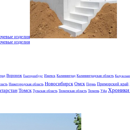
ючевые изделия
ючевые изделия
Воронеж
град
Ижевск
Калининград
Калининградская область
Екатеринбург
Калужская
Новосибирск
Омск
Приморский край
ласть
Нижегородская область
Пермь
Хроники 
атарстан
Томск
Тульская область
Тюменская область
Тюмень
Уфа