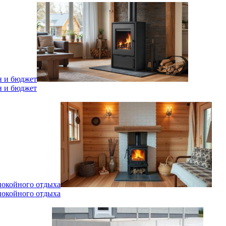
н и бюджет
н и бюджет
спокойного отдыха
спокойного отдыха