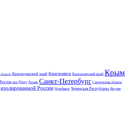
Крым
Красноярск
Краснодарский край
Красноярский край
 область
Санкт-Петербург
Ростов-на-Дону
Рязань
Саратовская область
изолированной России
Чеченская Республика
Челябинск
Якутия