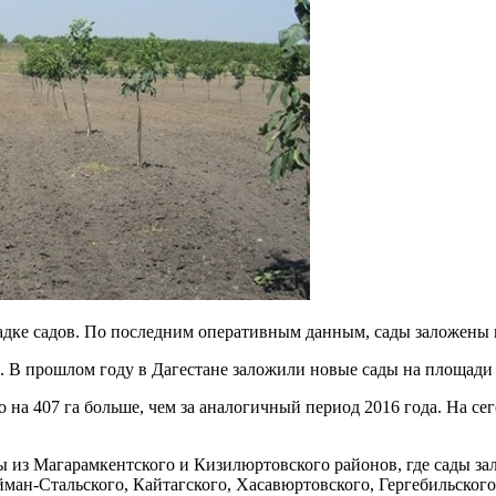
дке садов. По последним оперативным данным, сады заложены н
в. В прошлом году в Дагестане заложили новые сады на площади 
о на 407 га больше, чем за аналогичный период 2016 года. На с
из Магарамкентского и Кизилюртовского районов, где сады зал
ан-Стальского, Кайтагского, Хасавюртовского, Гергебильского,