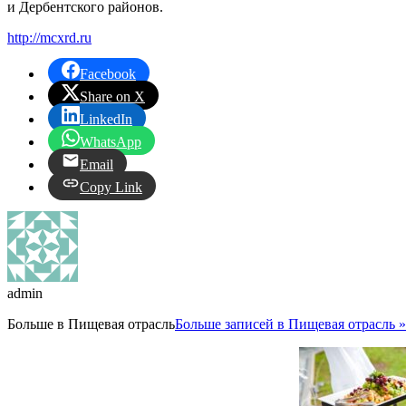
и Дербентского районов.
http://mcxrd.ru
Facebook
Share on X
LinkedIn
WhatsApp
Email
Copy Link
admin
Больше в
Пищевая отрасль
Больше записей в Пищевая отрасль »