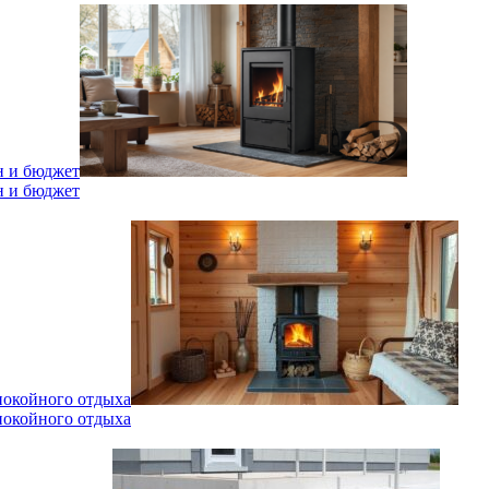
н и бюджет
н и бюджет
спокойного отдыха
спокойного отдыха