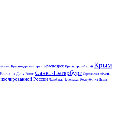
Крым
Красноярск
Краснодарский край
Красноярский край
 область
Санкт-Петербург
Ростов-на-Дону
Рязань
Саратовская область
изолированной России
Чеченская Республика
Челябинск
Якутия