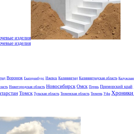
ючевые изделия
ючевые изделия
Воронеж
град
Ижевск
Калининград
Калининградская область
Екатеринбург
Калужская
Новосибирск
Омск
Приморский край
ласть
Нижегородская область
Пермь
Хроники 
атарстан
Томск
Тульская область
Тюменская область
Тюмень
Уфа