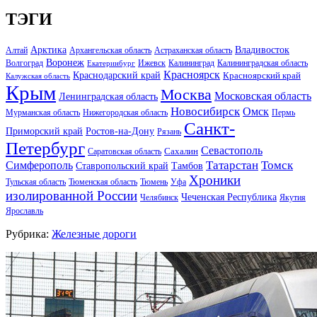
ТЭГИ
Арктика
Владивосток
Алтай
Архангельская область
Астраханская область
Воронеж
Волгоград
Ижевск
Калининград
Калининградская область
Екатеринбург
Красноярск
Краснодарский край
Красноярский край
Калужская область
Крым
Москва
Московская область
Ленинградская область
Новосибирск
Омск
Мурманская область
Нижегородская область
Пермь
Санкт-
Ростов-на-Дону
Приморский край
Рязань
Петербург
Севастополь
Саратовская область
Сахалин
Татарстан
Томск
Симферополь
Тамбов
Ставропольский край
Хроники
Тульская область
Тюменская область
Тюмень
Уфа
изолированной России
Чеченская Республика
Челябинск
Якутия
Ярославль
Рубрика:
Железные дороги