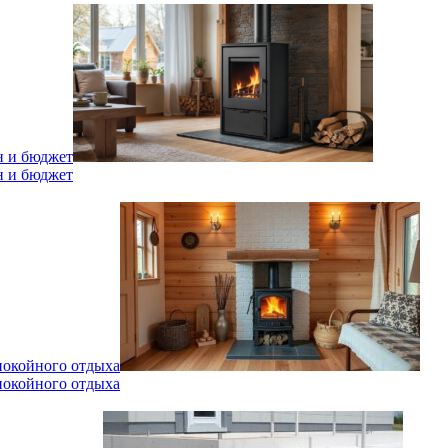
н и бюджет
н и бюджет
спокойного отдыха
спокойного отдыха