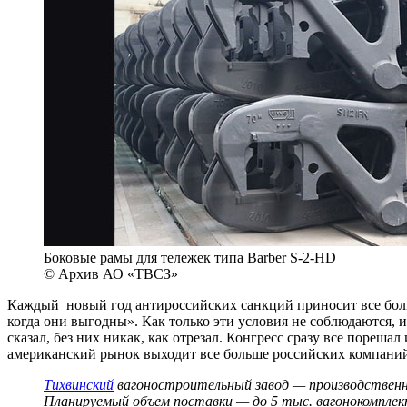
Боковые рамы для тележек типа Barber S-2-HD
© Архив АО «ТВСЗ»
Каждый новый год антироссийских санкций приносит все боль
когда они выгодны». Как только эти условия не соблюдаются, 
сказал, без них никак, как отрезал. Конгресс сразу все пореш
американский рынок выходит все больше российских компани
Тихвинский
вагоностроительный завод — производственн
Планируемый объем поставки — до 5 тыс. вагонокомплект