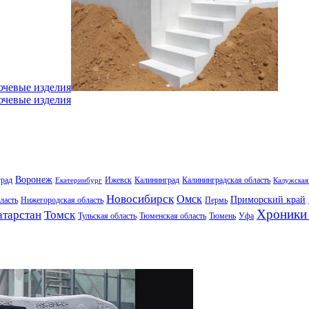
ючевые изделия
ючевые изделия
Воронеж
град
Ижевск
Калининград
Калининградская область
Екатеринбург
Калужская
Новосибирск
Омск
Приморский край
ласть
Нижегородская область
Пермь
Хроники 
атарстан
Томск
Тульская область
Тюменская область
Тюмень
Уфа