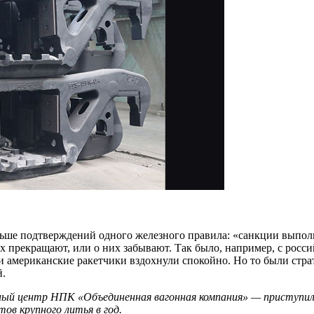
ше подтверждений одного железного правила: «санкции выполн
их прекращают, или о них забывают. Так было, например, с рос
ал и американские ракетчики вздохнули спокойно. Но то были стра
й.
ый центр НПК «Объединенная вагонная компания» — приступил к
ов крупного литья в год.