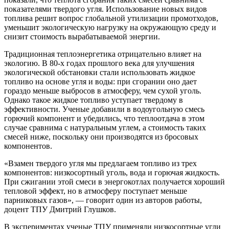
показателями твердого угля. Использование новых видов
топлива решит вопрос глобальной утилизации промотходов,
уменьшит экологическую нагрузку на окружающую среду и
снизит стоимость вырабатываемой энергии.
Традиционная теплоэнергетика отрицательно влияет на
экологию. В 80-х годах прошлого века для улучшения
экологической обстановки стали использовать жидкое
топливо на основе угля и воды: при сгорании оно дает
гораздо меньше выбросов в атмосферу, чем сухой уголь.
Однако такое жидкое топливо уступает твердому в
эффективности. Ученые добавили в водоугольную смесь
горючий компонент и убедились, что теплоотдача в этом
случае сравнима с натуральным углем, а стоимость таких
смесей ниже, поскольку они производятся из бросовых
компонентов.
«Взамен твердого угля мы предлагаем топливо из трех
компонентов: низкосортный уголь, вода и горючая жидкость.
При сжигании этой смеси в энергокотлах получается хороший
тепловой эффект, но в атмосферу поступает меньше
парниковых газов», — говорит один из авторов работы,
доцент ТПУ Дмитрий Глушков.
В экспериментах ученые ТПУ применяли низкосортные угли