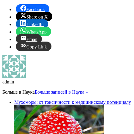
Facebook
Share on X
LinkedIn
WhatsApp
Email
Copy Link
admin
Больше в
Наука
Больше записей в Наука »
Мухоморы: от токсичности к медицинскому потенциалу