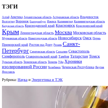
ТЭГИ
Арктика
Владивосток
Алтай
Архангельская область
Астраханская область
Воронеж
Волгоград
Ижевск
Калининград
Калининградская область
Екатеринбург
Красноярск
Краснодарский край
Красноярский край
Калужская область
Крым
Москва
Московская область
Ленинградская область
Новосибирск
Омск
Мурманская область
Нижегородская область
Пермь
Санкт-
Ростов-на-Дону
Приморский край
Рязань
Петербург
Севастополь
Саратовская область
Сахалин
Татарстан
Томск
Симферополь
Тамбов
Ставропольский край
Хроники
Тульская область
Тюменская область
Тюмень
Уфа
изолированной России
Чеченская Республика
Челябинск
Якутия
Ярославль
Рубрика:
Наука
и
Энергетика и ТЭК