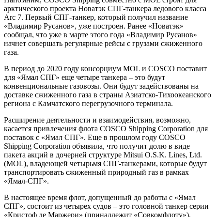
арктического проекта Новатэк СПГ-танкера ледового класса
Arc 7. Первый СПГ-танкер, который получил название
«Владимир Русанов», уже построен. Ранее «Новатэк»
сообщал, что уже в марте этого года «Владимир Русанов»
начнет совершать регулярные рейсы с грузами сжиженного
газа.
В период до 2020 году консорциум MOL и COSCO поставит
для «Ямал СПГ» еще четыре танкера – это будут
конвенциональные газовозы. Они будут задействованы на
доставке сжиженного газа в страны Азиатско-Тихоокеанского
региона с Камчатского перегрузочного терминала.
Расширение деятельности и взаимодействия, возможно,
касается привлечения флота COSCO Shipping Corporation для
поставок с «Ямал СПГ». Еще в прошлом году COSCO
Shipping Corporation объявила, что получит долю в виде
пакета акций в дочерней структуре Mitsui O.S.K. Lines, Ltd.
(MOL), владеющей четырьмя СПГ-танкерами, которые будут
транспортировать сжиженный природный газ в рамках
«Ямал-СПГ».
В настоящее время флот, допущенный до работы с «Ямал
СПГ», состоит из четырех судов – это головной танкер серии
«Кристоф де Маржери» (принадлежит «Совкомфлоту»),