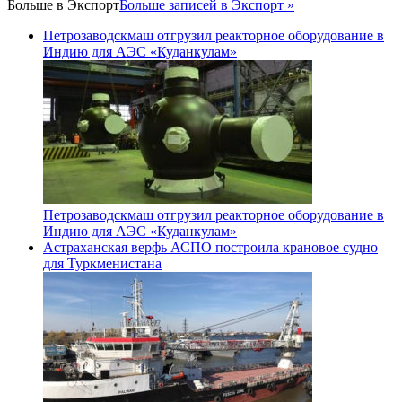
Больше в
Экспорт
Больше записей в Экспорт »
Петрозаводскмаш отгрузил реакторное оборудование в
Индию для АЭС «Куданкулам»
Петрозаводскмаш отгрузил реакторное оборудование в
Индию для АЭС «Куданкулам»
Астраханская верфь АСПО построила крановое судно
для Туркменистана