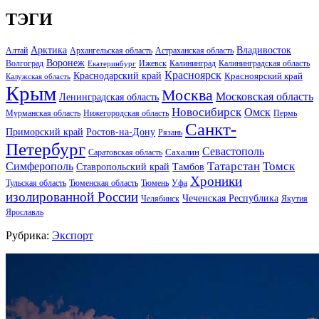
ТЭГИ
Арктика
Владивосток
Алтай
Архангельская область
Астраханская область
Воронеж
Волгоград
Ижевск
Калининград
Калининградская область
Екатеринбург
Красноярск
Краснодарский край
Красноярский край
Калужская область
Крым
Москва
Московская область
Ленинградская область
Новосибирск
Омск
Мурманская область
Нижегородская область
Пермь
Санкт-
Ростов-на-Дону
Приморский край
Рязань
Петербург
Севастополь
Саратовская область
Сахалин
Татарстан
Томск
Симферополь
Тамбов
Ставропольский край
Хроники
Тульская область
Тюменская область
Тюмень
Уфа
изолированной России
Чеченская Республика
Челябинск
Якутия
Ярославль
Рубрика:
Экспорт