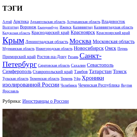
ТЭГИ
Арктика
Владивосток
Алтай
Архангельская область
Астраханская область
Воронеж
Волгоград
Ижевск
Калининград
Калининградская область
Екатеринбург
Красноярск
Краснодарский край
Красноярский край
Калужская область
Крым
Москва
Московская область
Ленинградская область
Новосибирск
Омск
Мурманская область
Нижегородская область
Пермь
Санкт-
Ростов-на-Дону
Приморский край
Рязань
Петербург
Севастополь
Саратовская область
Сахалин
Татарстан
Томск
Симферополь
Тамбов
Ставропольский край
Хроники
Тульская область
Тюменская область
Тюмень
Уфа
изолированной России
Чеченская Республика
Челябинск
Якутия
Ярославль
Рубрика:
Иностранцы о России