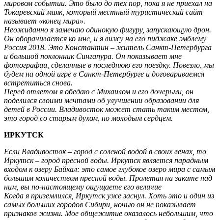
мировом событии. Это было до тех пор, пока я не приехал на
Токаревский маяк, который местный туристический сайт
называет «конец мира».
Неожиданно я замечаю одинокую фигуру, запускающую дрон.
Он оборачивается ко мне, и я вижу на его пиджаке эмблему
Россия 2018. Это Константин – житель Санкт-Петербурга
и большой поклонник Сингапура. Он показывает мне
фотографии, сделанные в последнюю его поездку. Повезло, мы
будем на одной игре в Санкт-Петербурге и договариваемся
встретиться снова.
Перед отлетом я обедаю с Михаилом и его дочерьми, он
поделился своими мечтами об улучшении образовании для
детей в России. Владивосток может стать таким местом,
это город со старым духом, но молодым сердцем.
ИРКУТСК
Если Владивосток – город с соленой водой в своих венах, то
Иркутск – город пресной воды. Иркутск является парадным
входом к озеру Байкал: это самое глубокое озеро мира с самым
большим количеством пресной воды. Пролетая на закате над
ним, вы по-настоящему ощущаете его величие
Когда я приземлился, Иркутск уже заснул. Хоть это и один из
самых больших городов Сибири, ночью он не показывает
признаков жизни. Мое общежитие оказалось небольшим, что