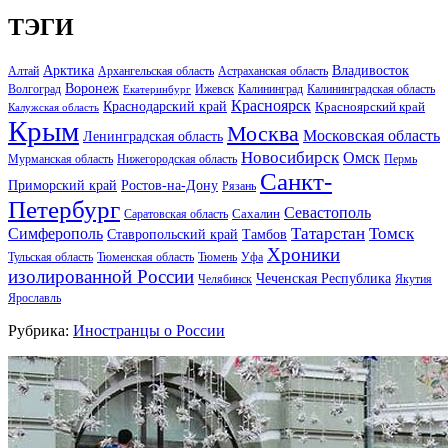
ТЭГИ
Арктика
Владивосток
Алтай
Архангельская область
Астраханская область
Воронеж
Волгоград
Ижевск
Калининград
Калининградская область
Екатеринбург
Красноярск
Краснодарский край
Красноярский край
Калужская область
Крым
Москва
Московская область
Ленинградская область
Новосибирск
Омск
Мурманская область
Нижегородская область
Пермь
Санкт-
Ростов-на-Дону
Приморский край
Рязань
Петербург
Севастополь
Саратовская область
Сахалин
Татарстан
Томск
Симферополь
Тамбов
Ставропольский край
Хроники
Тульская область
Тюменская область
Тюмень
Уфа
изолированной России
Чеченская Республика
Челябинск
Якутия
Ярославль
Рубрика:
Иностранцы о России