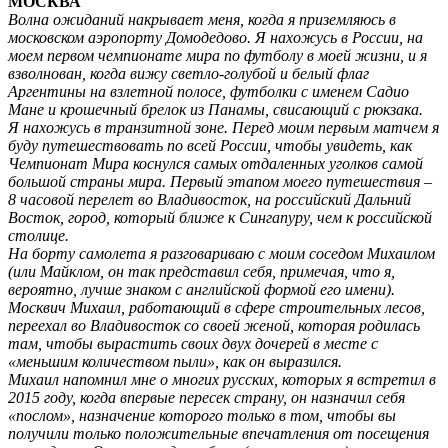
МОСКВА
Волна ожиданий накрывает меня, когда я приземляюсь в
московском аэропорту Домодедово. Я нахожусь в России, на
моем первом чемпионате мира по футболу в моей жизни, и я
взволнован, когда вижу светло-голубой и белый флаг
Аргентины на взлетной полосе, футболки с именем Садио
Мане и крошечный брелок из Панамы, свисающий с рюкзака.
Я нахожусь в транзитной зоне. Перед моим первым матчем я
буду путешествовать по всей России, чтобы увидеть, как
Чемпионат Мира коснулся самых отдаленных уголков самой
большой страны мира. Первый этапом моего путешествия –
8 часовой перелет во Владивосток, на российский Дальний
Восток, город, который ближе к Сингапуру, чем к российской
столице.
На борту самолета я разговариваю с моим соседом Михаилом
(или Майклом, он так представил себя, примечая, что я,
вероятно, лучше знаком с английской формой его имени).
Москвич Михаил, работающий в сфере строительных лесов,
переехал во Владивосток со своей женой, которая родилась
там, чтобы вырастить своих двух дочерей в месте с
«меньшим количеством пыли», как он выразился.
Михаил напомнил мне о многих русских, которых я встретил в
2015 году, когда впервые пересек страну, он назначил себя
«послом», назначение которого только в том, чтобы вы
получили только положительные впечатления от посещения