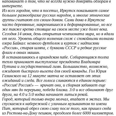
напоминает о том, что не всегда нужно доверять обзорам в
интернете.
Из всех городов, что я посетил, Иркутск показывает самое
большое разнообразие русских народов, и многие этнические
группы считают его своим домом. Сами дома в Иркутске
часто деревянные, накренившиеся и деформированные, но все
же также крепко стоящие на своем месте уже более века.
Сегодня 14 июня, день открытия чемпионата мира, но я вдали
от него. Уровень общего волнения схож с спокойными волнами
озера Байкал: немного футболок и курток с надписями
«Россия», старая шляпа, с буквами СССР и редкие русские
флаги в окнах машин.
Я останавливаюсь в ирландском пабе. Собирающаяся толпа
тепло принимает выступление президента Владимира
Путина и государственный гимн. Большинство, возможно,
ожидают быстрого вылета для своей команды. Гол Юрия
Газинского на 12 минуте матча не оставляет от этих
ожиданий и следа. Все голоса сливаются в едином порыве:
«Россия! Россия!» — кричат они, и сборная забивает еще
один мяч до перерыва, победа близка. 3:0 и все обнимают друг
друга, на 4:0 и 5:0 водка начинает литься рекой.
Город, который только вчера молчал, впадает в экстаз. Мы
спускаемся к набережной с уличным музыкантом по имени
Пит, который обрел свою славу после того, как пришел сюда
из Ростова-на-Дону пешком, преодолев более 6000 километров.