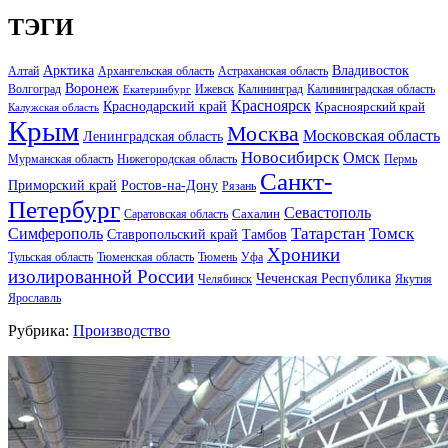
ТЭГИ
Арктика
Владивосток
Алтай
Архангельская область
Астраханская область
Воронеж
Волгоград
Ижевск
Калининград
Калининградская область
Екатеринбург
Красноярск
Краснодарский край
Красноярский край
Калужская область
Крым
Москва
Московская область
Ленинградская область
Новосибирск
Омск
Мурманская область
Нижегородская область
Пермь
Санкт-
Ростов-на-Дону
Приморский край
Рязань
Петербург
Севастополь
Саратовская область
Сахалин
Татарстан
Томск
Симферополь
Тамбов
Ставропольский край
Хроники
Тульская область
Тюменская область
Тюмень
Уфа
изолированной России
Чеченская Республика
Челябинск
Якутия
Ярославль
Рубрика:
Производство