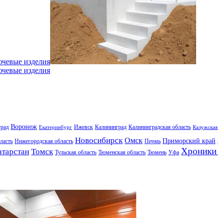
ючевые изделия
ючевые изделия
Воронеж
град
Ижевск
Калининград
Калининградская область
Екатеринбург
Калужская
Новосибирск
Омск
Приморский край
ласть
Нижегородская область
Пермь
Хроники 
атарстан
Томск
Тульская область
Тюменская область
Тюмень
Уфа