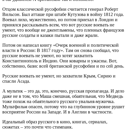
Отцом классической русофобии считается генерал Роберт
Вильсон. Был атташе при штабе Кутузова в войну 1812 года.
Воевал лихо, мужественно, но потом приехал в Лондон и
принялся рассказывать всем, что вот русские воевать не
умеют, что вообще не джентльмены, что пленных французов
русские солдаты и казаки пытали и даже жрали.
Потом он написал книгу «Очерк военной и политической
власти в России: В 1817 году». Там он снова сообщал, что
русские воевать не умеют, но хотят захватить
Константинополь и Индию. Они коварны и ужасны. Вот,
собственно, базис всей британской русофобии и по сей день.
Русские воевать не умеют, но захватили Крым, Сирию и
спасли Асада.
А мультик – это да, это, конечно, русская пропаганда. И дело
даже не в том, что Маша смешная, обаятельная, что Медведь
тоже похож на обаятельного русского увальня-мужичка.
Мультфильм опасен, потому что на глубинном уровне рушит
восприятие России на Западе. И в Англии в частности.
Идеальный образ русского в кино, книгах, сериалах,
сюжетах – это почти что стимпанк.