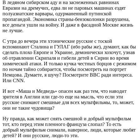
В ледяном сибирском аду и на заснеженных равнинах
Евразии на дремучих, едва ли не паровых машинах ездят
полуазиатские варвары, одурманенный путинской
пропагандой. Экономика страны-бензоколонки разрушена,
все деньги ушли на войну. И даже в фасадной Москве жизнь
не лучше.
С утра до вечера эти хтонические русские с тоской
вспоминают Сталина и ГУЛАГ (ибо рабы же), думают, как бы
сделать плохо Европе и Украине, демонически хохочут, узнав
об отравлении Скрипаля и гибели детей в Сирии во время
химической атаки. И только кучка честных борцов с режимом
по ночам тайно собирается, чтобы посмотреть на портрет
Немцова. Думаете, я шучу? Посмотрите ВВС ради интереса.
Или CNN.
И вот «Маша и Медведь» опасен как раз тем, что наводит
зрителя в Англии или где-то еще на мысль, что если эти
русские снимают смешные для всех мультфильмы, то, может,
они не такие чудовища?
Ну правда, как может снять смешной и добрый мультфильм
тот, кто перед этим пленного француза слопал? То есть
добрый мультфильм снимали, наверное, люди, которые любят
детей? И они русские, люди-то эти.