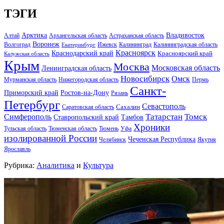
ТЭГИ
Арктика
Владивосток
Алтай
Архангельская область
Астраханская область
Воронеж
Волгоград
Ижевск
Калининград
Калининградская область
Екатеринбург
Красноярск
Краснодарский край
Красноярский край
Калужская область
Крым
Москва
Московская область
Ленинградская область
Новосибирск
Омск
Мурманская область
Нижегородская область
Пермь
Санкт-
Ростов-на-Дону
Приморский край
Рязань
Петербург
Севастополь
Саратовская область
Сахалин
Татарстан
Томск
Симферополь
Тамбов
Ставропольский край
Хроники
Тульская область
Тюменская область
Тюмень
Уфа
изолированной России
Чеченская Республика
Челябинск
Якутия
Ярославль
Рубрика:
Аналитика
и
Культура