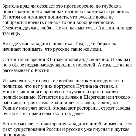
Зритель вряд ли осознает это противоречие, но глубоко в
подсознании, в его шаблонах начинают возникать трещины.
И потом он начинает понимать, что русские вовсе не
собираются воевать с ним, что они вообще неплохие.
Смеются, дружат, любят. Почти как мы тут, в Англии, или где
там еще.
Вот где ужас западного политика. Там, где избиратель
начинает понимать, что русские такие же люди.
С этой точки зрения RT тоже пропаганда, конечно. И как раз
не в сфере подачи международных новостей. А там, где канал
рассказывает о России.
И выясняется, что русские вообще не так много думают о
политике, что нет у них портретов Путина на стенах, а
многие так и вовсе про него не думают, а просто живут
полной жизнью. Катаются на лыжах в Шерегеше или тяжело
работают, строят самолеты или лечат людей, защищают
Родину или учат детей, открывают рестораны, строят заводы,
ругаются на правительство и так далее.
В этом смысле, с точки зрения западного истеблишмента, сам
факт существования России и русских уже гнусная и жуткая
пропаганда.