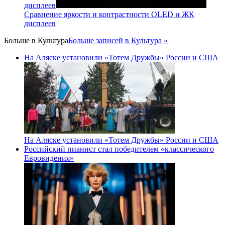
дисплеев
Сравнение яркости и контрастности OLED и ЖК
дисплеев
Больше в
Культура
Больше записей в Культура »
На Аляске установили «Тотем Дружбы» России и США
На Аляске установили «Тотем Дружбы» России и США
Российский пианист стал победителем «классического
Евровидения»