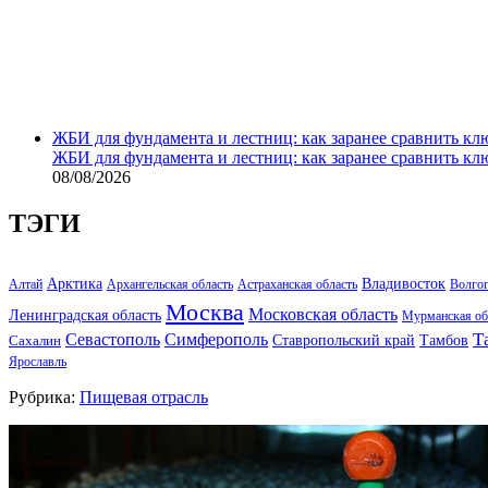
ЖБИ для фундамента и лестниц: как заранее сравнить кл
ЖБИ для фундамента и лестниц: как заранее сравнить кл
08/08/2026
ТЭГИ
Арктика
Владивосток
Алтай
Архангельская область
Астраханская область
Волго
Москва
Московская область
Ленинградская область
Мурманская об
Т
Севастополь
Симферополь
Тамбов
Ставропольский край
Сахалин
Ярославль
Рубрика:
Пищевая отрасль