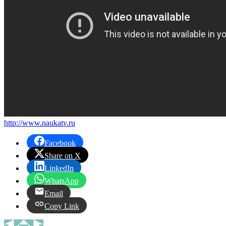
http://www.naukatv.ru
Facebook
Share on X
LinkedIn
WhatsApp
Email
Copy Link