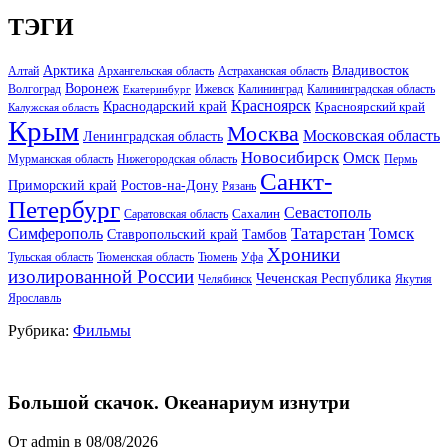
ТЭГИ
Арктика
Владивосток
Алтай
Архангельская область
Астраханская область
Воронеж
Волгоград
Ижевск
Калининград
Калининградская область
Екатеринбург
Красноярск
Краснодарский край
Красноярский край
Калужская область
Крым
Москва
Московская область
Ленинградская область
Новосибирск
Омск
Мурманская область
Нижегородская область
Пермь
Санкт-
Ростов-на-Дону
Приморский край
Рязань
Петербург
Севастополь
Саратовская область
Сахалин
Татарстан
Томск
Симферополь
Тамбов
Ставропольский край
Хроники
Тульская область
Тюменская область
Тюмень
Уфа
изолированной России
Чеченская Республика
Челябинск
Якутия
Ярославль
Рубрика:
Фильмы
Большой скачок. Океанариум изнутри
От admin в 08/08/2026