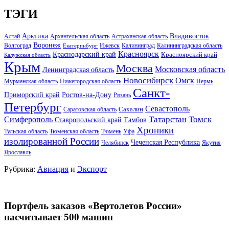
ТЭГИ
Арктика
Владивосток
Алтай
Архангельская область
Астраханская область
Воронеж
Волгоград
Ижевск
Калининград
Калининградская область
Екатеринбург
Красноярск
Краснодарский край
Красноярский край
Калужская область
Крым
Москва
Московская область
Ленинградская область
Новосибирск
Омск
Мурманская область
Нижегородская область
Пермь
Санкт-
Ростов-на-Дону
Приморский край
Рязань
Петербург
Севастополь
Саратовская область
Сахалин
Татарстан
Томск
Симферополь
Тамбов
Ставропольский край
Хроники
Тульская область
Тюменская область
Тюмень
Уфа
изолированной России
Чеченская Республика
Челябинск
Якутия
Ярославль
Рубрика:
Авиация
и
Экспорт
Портфель заказов «Вертолетов России»
насчитывает 500 машин