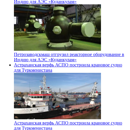
Индию для АЭС «Куданкулам»
Петрозаводскмаш отгрузил реакторное оборудование в
Индию для АЭС «Куданкулам»
Астраханская верфь АСПО построила крановое судно
для Туркменистана
Астраханская верфь АСПО построила крановое судно
для Туркменистана