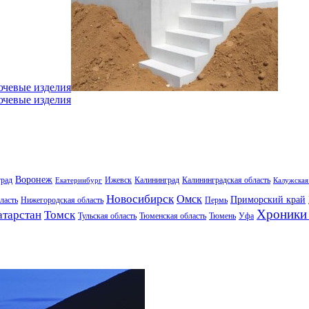
ючевые изделия
ючевые изделия
Воронеж
град
Ижевск
Калининград
Калининградская область
Екатеринбург
Калужская
Новосибирск
Омск
Приморский край
ласть
Нижегородская область
Пермь
Хроники 
атарстан
Томск
Тульская область
Тюменская область
Тюмень
Уфа