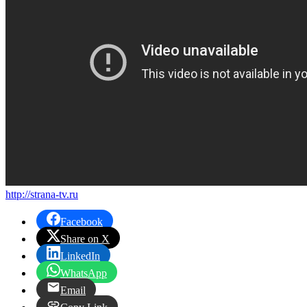
http://strana-tv.ru
Facebook
Share on X
LinkedIn
WhatsApp
Email