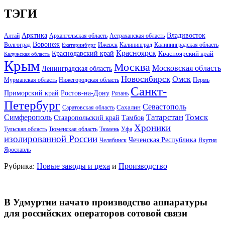
ТЭГИ
Арктика
Владивосток
Алтай
Архангельская область
Астраханская область
Воронеж
Волгоград
Ижевск
Калининград
Калининградская область
Екатеринбург
Красноярск
Краснодарский край
Красноярский край
Калужская область
Крым
Москва
Московская область
Ленинградская область
Новосибирск
Омск
Мурманская область
Нижегородская область
Пермь
Санкт-
Ростов-на-Дону
Приморский край
Рязань
Петербург
Севастополь
Саратовская область
Сахалин
Татарстан
Томск
Симферополь
Тамбов
Ставропольский край
Хроники
Тульская область
Тюменская область
Тюмень
Уфа
изолированной России
Чеченская Республика
Челябинск
Якутия
Ярославль
Рубрика:
Новые заводы и цеха
и
Производство
В Удмуртии начато производство аппаратуры
для российских операторов сотовой связи