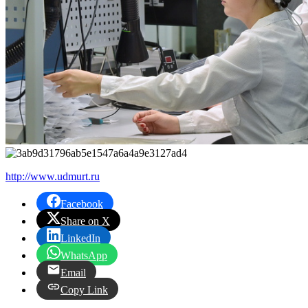
http://www.udmurt.ru
Facebook
Share on X
LinkedIn
WhatsApp
Email
Copy Link