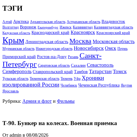
ТЭГИ
Арктика
Владивосток
Алтай
Архангельская область
Астраханская область
Воронеж
Волгоград
Ижевск
Калининград
Калининградская область
Екатеринбург
Красноярск
Краснодарский край
Красноярский край
Калужская область
Крым
Москва
Московская область
Ленинградская область
Новосибирск
Омск
Мурманская область
Нижегородская область
Пермь
Санкт-
Ростов-на-Дону
Приморский край
Рязань
Петербург
Севастополь
Саратовская область
Сахалин
Татарстан
Томск
Симферополь
Тамбов
Ставропольский край
Хроники
Тульская область
Тюменская область
Тюмень
Уфа
изолированной России
Чеченская Республика
Челябинск
Якутия
Ярославль
Рубрика:
Армия и флот
и
Фильмы
Т-90. Бункер на колесах. Военная приемка
От admin в 08/08/2026