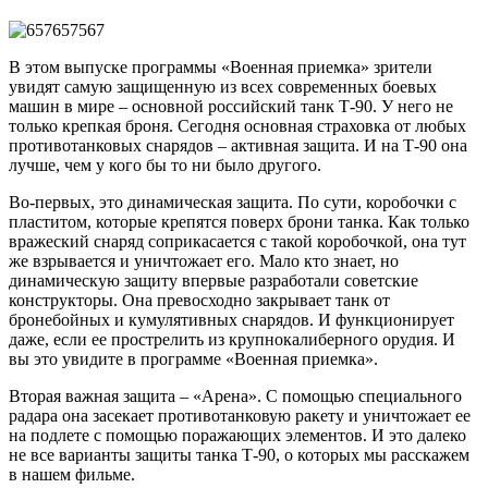
В этом выпуске программы «Военная приемка» зрители
увидят самую защищенную из всех современных боевых
машин в мире – основной российский танк Т-90. У него не
только крепкая броня. Сегодня основная страховка от любых
противотанковых снарядов – активная защита. И на Т-90 она
лучше, чем у кого бы то ни было другого.
Во-первых, это динамическая защита. По сути, коробочки с
пластитом, которые крепятся поверх брони танка. Как только
вражеский снаряд соприкасается с такой коробочкой, она тут
же взрывается и уничтожает его. Мало кто знает, но
динамическую защиту впервые разработали советские
конструкторы. Она превосходно закрывает танк от
бронебойных и кумулятивных снарядов. И функционирует
даже, если ее прострелить из крупнокалиберного орудия. И
вы это увидите в программе «Военная приемка».
Вторая важная защита – «Арена». С помощью специального
радара она засекает противотанковую ракету и уничтожает ее
на подлете с помощью поражающих элементов. И это далеко
не все варианты защиты танка Т-90, о которых мы расскажем
в нашем фильме.